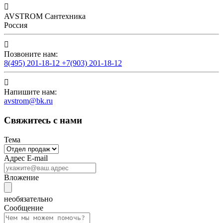

AVSTROM Сантехника
Россия

Позвоните нам:
8(495) 201-18-12 +7(903) 201-18-12

Напишите нам:
avstrom@bk.ru
Свяжитесь с нами
Тема
Адрес E-mail
Вложение
необязательно
Сообщение