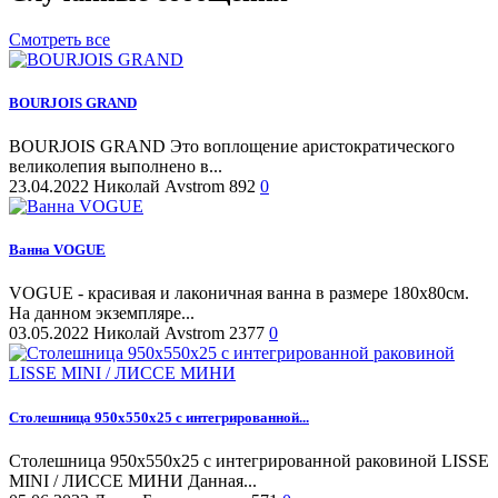
Смотреть все
Очистить
BOURJOIS GRAND
Цена
BOURJOIS GRAND Это воплощение аристократического
Руб.
Руб.
великолепия выполнено в...
23.04.2022
Николай Avstrom
892
0
Товары со скидкой
Товары со скидкой
0
Ванна VOGUE
Показать товары
7
VOGUE - красивая и лаконичная ванна в размере 180х80см.
На данном экземпляре...
03.05.2022
Николай Avstrom
2377
0
Столешница 950х550х25 с интегрированной...
Столешница 950х550х25 с интегрированной раковиной LISSE
MINI / ЛИССЕ МИНИ Данная...